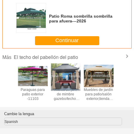
Patio Roma sombrilla sombrilla
para afuera---2026
Continuar
El techo del pabellón del patio
Más
 y bases
Paraguas para
Muebles de jardín
Muebles de jardín
4.5m Para
eriores-
patio exterior
de mimbre
para patio/salón
playa ex
102
-11103
gazebo/techo-
exterior,tienda-
jardín 
20015
20022
paraguas c
sombri
paragua
Cambie la lengua
fuerte res
al viento
Spanish