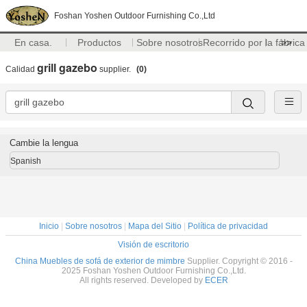
Foshan Yoshen Outdoor Furnishing Co.,Ltd
En casa.
Productos
Sobre nosotros
Recorrido por la fábrica
>>
grill gazebo
Calidad
supplier.
(0)
Cambie la lengua
Spanish
Inicio
|
Sobre nosotros
|
Mapa del Sitio
|
Política de privacidad
Visión de escritorio
China Muebles de sofá de exterior de mimbre
Supplier. Copyright © 2016 -
2025 Foshan Yoshen Outdoor Furnishing Co.,Ltd.
All rights reserved. Developed by
ECER