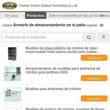
Foshan Yoshen Outdoor Furnishing Co.,Ltd
En casa.
Productos
Sobre nosotros
Recorrido por la fábrica
>>
Armario de almacenamiento en el patio
Calidad
supplier.
(8)
Muebles de playa plástico de mimbre de ratan
impermeable hotel piscina ducha baño toallas
armarios de almacenamiento carritos---8253
Contacto
Almacenamiento de muebles para exteriores de
mimbre para jardines-3009
Contacto
Muebles para exteriores de mimbre
Contacto
Muebles de exterior de mimbre, macetas de flores-