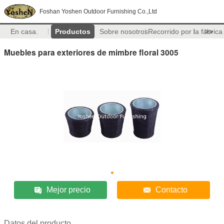
Foshan Yoshen Outdoor Furnishing Co.,Ltd
En casa.
Productos
Sobre nosotros
Recorrido por la fábrica
>>
Muebles para exteriores de mimbre floral 3005
Mejor precio
Contacto
Datos del producto