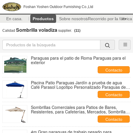
Foshan Yoshen Outdoor Furnishing Co.,Ltd
En casa.
Productos
Sobre nosotros
Recorrido por la fábrica
>>
Sombrilla voladiza
Calidad
supplier.
(11)
Paraguas para el patio de Roma Paraguas para el
exterior
Contacto
Piscina Patio Paraguas Jardín a prueba de agua
Café Parasol Logotipo Personalizado Paraguas de
playa de voladizo con franja
Contacto
Sombrillas Comerciales para Patios de Bares,
Resistentes, para Cafeterías, Mercados, Sombrillas
de Restaurante al Aire Libre, Parasoles
Contacto
4m Gran paraguas de trabajo pesado para