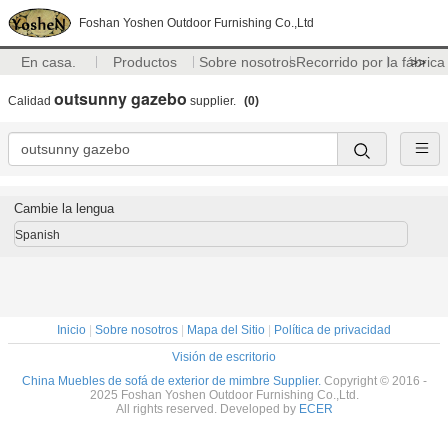
Foshan Yoshen Outdoor Furnishing Co.,Ltd
En casa.
Productos
Sobre nosotros
Recorrido por la fábrica
>>
outsunny gazebo
Calidad
supplier.
(0)
Cambie la lengua
Spanish
Inicio
|
Sobre nosotros
|
Mapa del Sitio
|
Política de privacidad
Visión de escritorio
China Muebles de sofá de exterior de mimbre Supplier.
Copyright © 2016 -
2025 Foshan Yoshen Outdoor Furnishing Co.,Ltd.
All rights reserved. Developed by
ECER