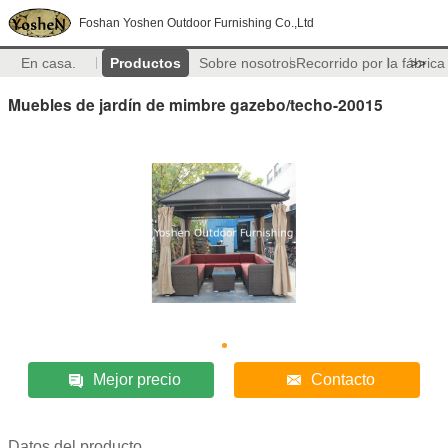
Foshan Yoshen Outdoor Furnishing Co.,Ltd
En casa.
Productos
Sobre nosotros
Recorrido por la fábrica
>>
Muebles de jardín de mimbre gazebo/techo-20015
Mejor precio
Contacto
Datos del producto