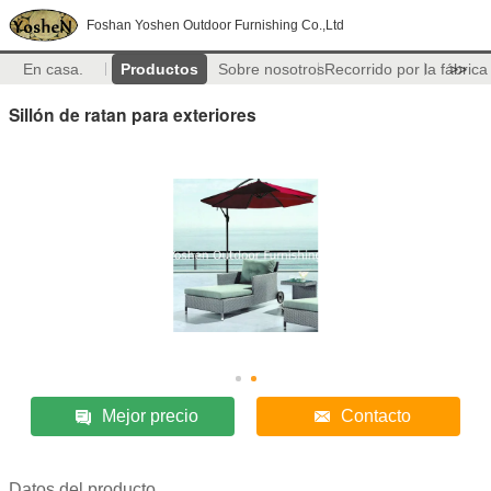
Foshan Yoshen Outdoor Furnishing Co.,Ltd
En casa.
Productos
Sobre nosotros
Recorrido por la fábrica
>>
Sillón de ratan para exteriores
Mejor precio
Contacto
Datos del producto