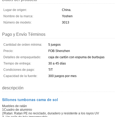
Lugar de origen:
China.
Nombre de la marca:
Yoshen
Número de modelo:
3013
Pago y Envío Términos
Cantidad de orden mínima:
5 juegos
Precio:
FOB Shenzhen
Detalles de empaquetado:
caja de cartón con espuma de burbujas
Tiempo de entrega:
30 a 45 días
Condiciones de pago:
T/T
Capacidad de la fuente:
300 juegos por mes
descripción
Sillones tumbonas cama de sol
Muebles de ratán
1Cuadro de aluminio
2Ratan: Ratan PE no reciclado, duradero y resistente a los rayos UV
3- Un cojín de tela impermeable