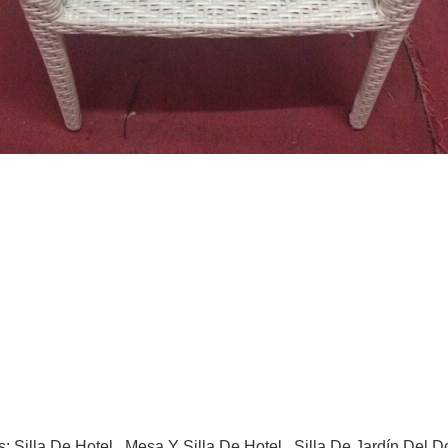
s:
Silla De Hotel
,
Mesa Y Silla De Hotel
,
Silla De Jardín Del D