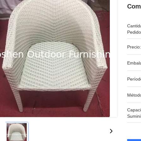
Com
Cantid
Pedido
Precio:
Embala
Períod
Métod
Capac
Sumini