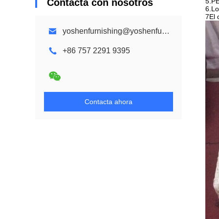
Contacta con nosotros
5.PE
6.Lo
7El 
yoshenfurnishing@yoshenfurnishing.com
+86 757 2291 9395
Contacta ahora