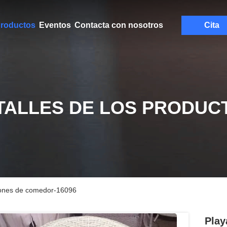
roductos
Eventos
Contacta con nosotros
Cita
TALLES DE LOS PRODUC
sillones de comedor-16096
Play