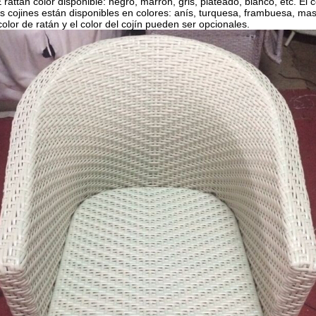
 rattan color disponible: negro, marrón, gris, plateado, blanco, etc. El c
s cojines están disponibles en colores: anís, turquesa, frambuesa, mast
color de ratán y el color del cojín pueden ser opcionales.