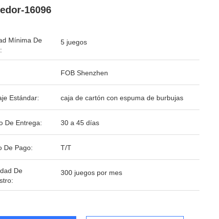
edor-16096
ad Mínima De
5 juegos
:
FOB Shenzhen
je Estándar:
caja de cartón con espuma de burbujas
o De Entrega:
30 a 45 días
o De Pago:
T/T
idad De
300 juegos por mes
stro: