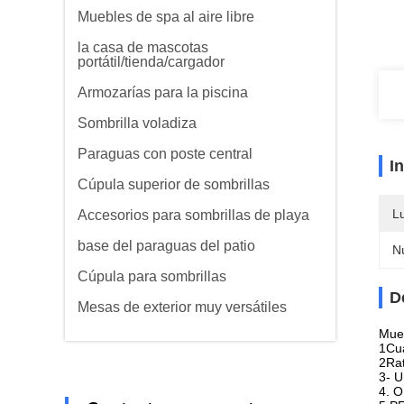
Muebles de spa al aire libre
la casa de mascotas
portátil/tienda/cargador
Armozarías para la piscina
Sombrilla voladiza
Paraguas con poste central
I
Cúpula superior de sombrillas
L
Accesorios para sombrillas de playa
base del paraguas del patio
N
Cúpula para sombrillas
D
Mesas de exterior muy versátiles
Mueb
1Cua
2Rat
3- U
4. 