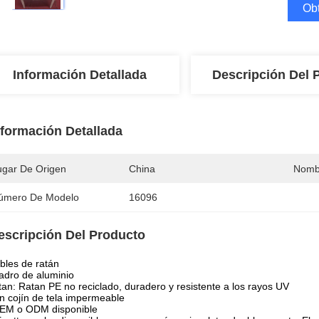
Obt
Información Detallada
Descripción Del 
nformación Detallada
ugar De Origen
China
Nomb
úmero De Modelo
16096
escripción Del Producto
les de ratán
dro de aluminio
an: Ratan PE no reciclado, duradero y resistente a los rayos UV
n cojín de tela impermeable
OEM o ODM disponible