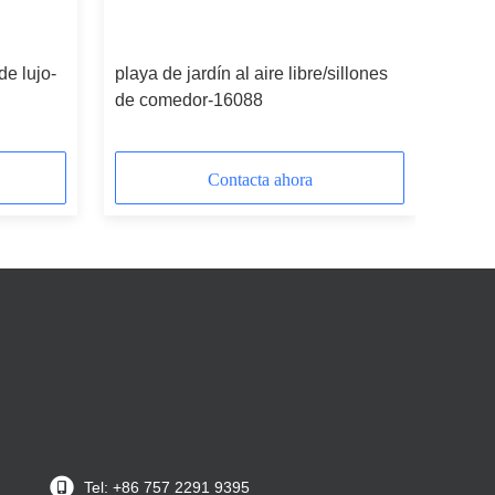
de lujo-
playa de jardín al aire libre/sillones
de comedor-16088
Contacta ahora
Tel: +86 757 2291 9395