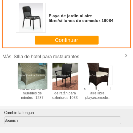
Playa de jardín al aire
libre/sillones de comedor-16084
Continuar
Silla de hotel para restaurantes
Más
es de
silla de banco de
silla de comedor
sillas de jardín al
playa de j
silla de
muebles de
de ratán para
aire libre,
aire libre/
-20028
mimbre -1237
exteriores-1033
playa/comedor-
de com
16090
160
Cambie la lengua
Spanish