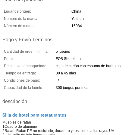
Lugar de origen:
China
Nombre de la marca:
Yoshen
Número de modelo:
16084
Pago y Envío Términos
Cantidad de orden mínima:
5 juegos
Precio:
FOB Shenzhen
Detalles de empaquetado:
caja de cartón con espuma de burbujas
Tiempo de entrega:
30 a 45 días
Condiciones de pago:
T/T
Capacidad de la fuente:
300 juegos por mes
descripción
Silla de hotel para restaurantes
Muebles de ratán
1Cuadro de aluminio
2Ratan: Ratan PE no reciclado, duradero y resistente a los rayos UV
3- Un cojín de tela impermeable