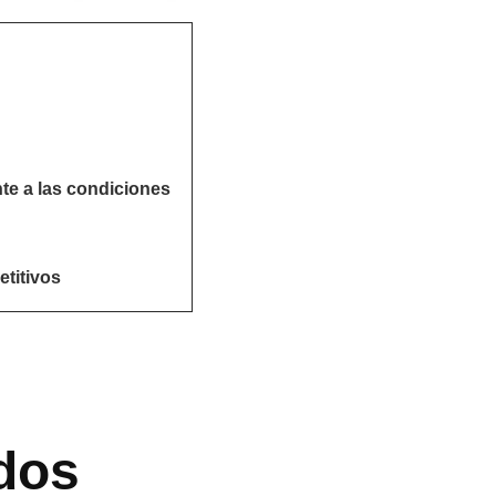
nte a las condiciones
titivos
dos