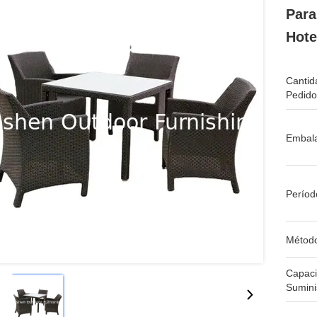
Para
Hote
Cantid
Pedido
Embala
Períod
Métod
Capac
Sumini