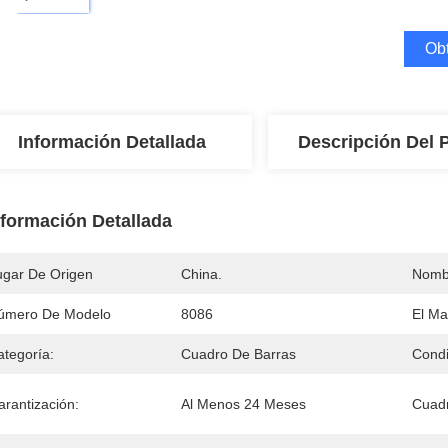
Obt
Información Detallada
Descripción Del 
nformación Detallada
ugar De Origen
China.
Nomb
úmero De Modelo
8086
El Mat
ategoría:
Cuadro De Barras
Condi
arantización:
Al Menos 24 Meses
Cuad