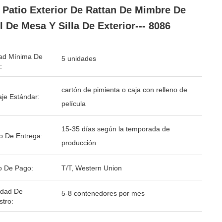
 Patio Exterior De Rattan De Mimbre De
l De Mesa Y Silla De Exterior--- 8086
ad Mínima De
5 unidades
:
cartón de pimienta o caja con relleno de
je Estándar:
película
15-35 días según la temporada de
o De Entrega:
producción
o De Pago:
T/T, Western Union
idad De
5-8 contenedores por mes
stro: