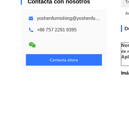
Contacta con nosotros
T
A
yoshenfurnishing@yoshenfurnishing.com
D
+86 757 2291 9395
Nom
de m
Apl
Contacta ahora
Imá