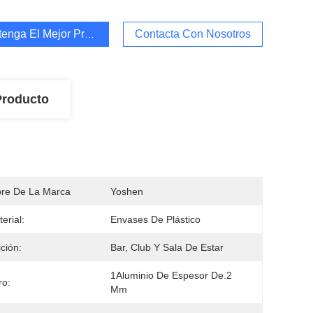
enga El Mejor Precio
Contacta Con Nosotros
Producto
re De La Marca
Yoshen
erial:
Envases De Plástico
ción:
Bar, Club Y Sala De Estar
1Aluminio De Espesor De.2 
ro:
Mm