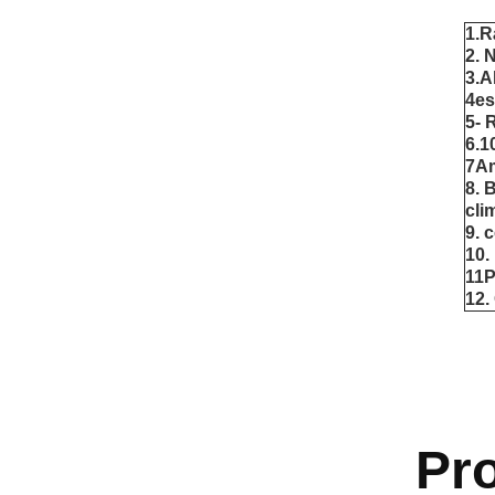
1.R
2. 
3.A
4es
5- 
6.1
7Am
8. 
cli
9. 
10.
11P
12.
Pr