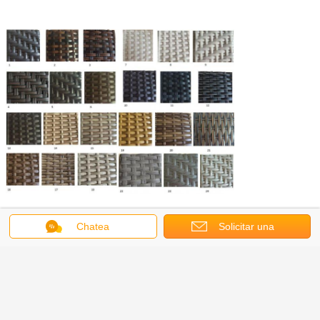
Chatea
Solicitar una
Obtenga el mejor precio por
cotización
Muebles de comedor de jardín de
hotel de mimbre de ratan de patio