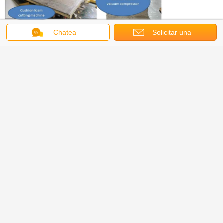
Chatea
Solicitar una
cotización
Sillones de cama
Etiquetas:
Obtenga el mejor precio por
Cama de baño resistente al agua
cama de mimbre de rattan