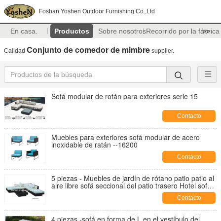
Foshan Yoshen Outdoor Furnishing Co.,Ltd
En casa.
Productos
Sobre nosotros
Recorrido por la fábrica
>>
Conjunto de comedor de mimbre
Calidad
supplier.
Sofá modular de rotán para exteriores serie 15
Contacto
Muebles para exteriores sofá modular de acero
inoxidable de ratán --16200
Contacto
5 piezas - Muebles de jardín de rótano patio patio al
aire libre sofá seccional del patio trasero Hotel sofá
en forma de L -9020
Contacto
4 piezas -sofá en forma de L en el vestíbulo del